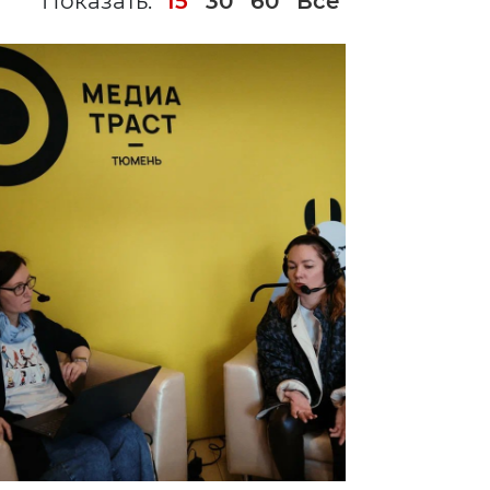
Показать:
15
30
60
Все