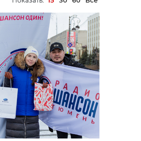
Показать:
15
30
60
Все