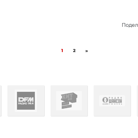
Подел
1
2
»