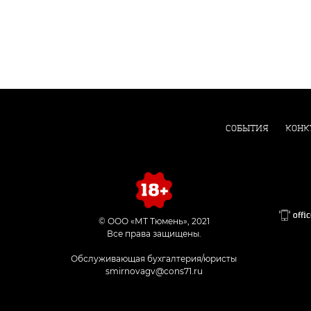
СОБЫТИЯ
КОНК
offi
© ООО «МТ Тюмень», 2021
Все права защищены.
Обслуживающая бухгалтерия/юристы
smirnovagv@cons71.ru