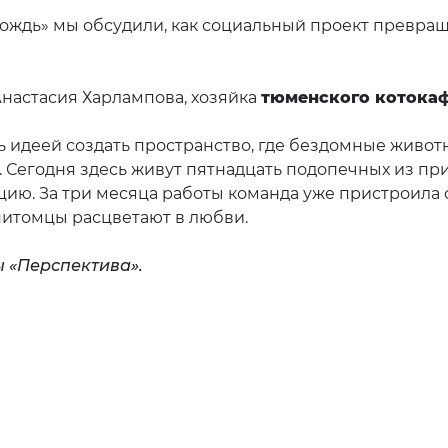
ждь» мы обсудили, как социальный проект превраща
Анастасия Харлампова, хозяйка
тюменского котока
ь идеей создать пространство, где бездомные живо
. Сегодня здесь живут пятнадцать подопечных из п
ию. За три месяца работы команда уже пристроила 
питомцы расцветают в любви.
 «Перспектива».