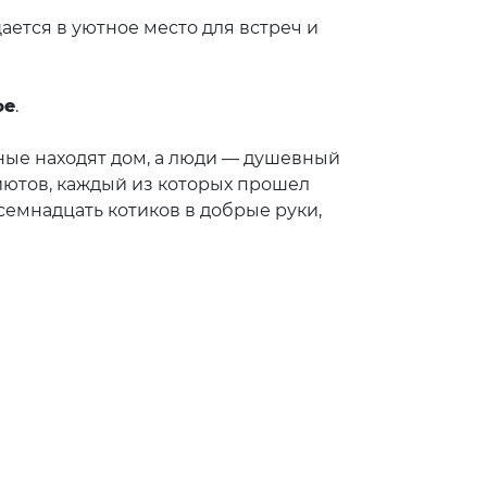
ется в уютное место для встреч и
фе
.
тные находят дом, а люди — душевный
риютов, каждый из которых прошел
семнадцать котиков в добрые руки,