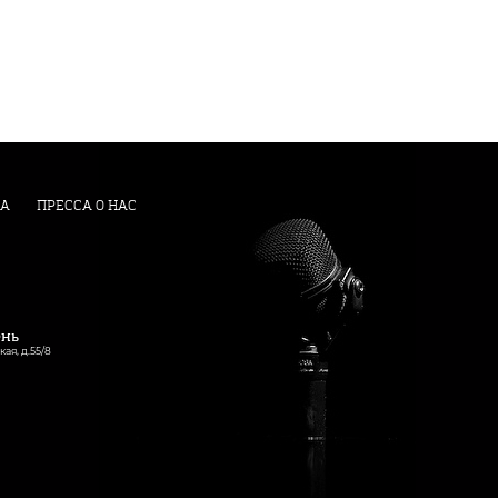
А
ПРЕССА О НАС
ень
кая, д.55/8