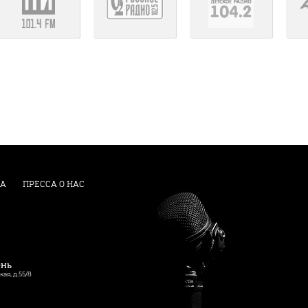
А
ПРЕССА О НАС
ень
кая, д.55/8