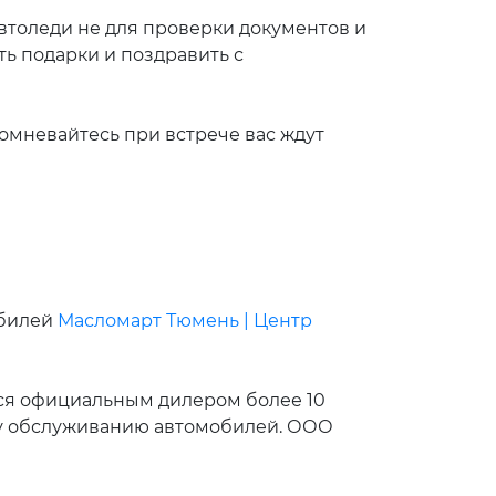
втоледи не для проверки документов и
ть подарки и поздравить с
омневайтесь при встрече вас ждут
обилей
Масломaрт Тюмень | Центр
ся официальным дилером более 10
му обслуживанию автомобилей. ООО