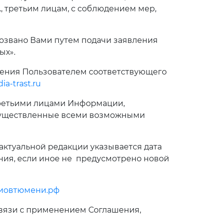
., третьим лицам, с соблюдением мер,
тозвано Вами путем подачи заявления
ых».
ления Пользователем соответствующего
a-trast.ru
 третьими лицами Информации,
осуществленные всеми возможными
актуальной редакции указывается дата
ния, если иное не предусмотрено новой
иовтюмени.рф
вязи с применением Соглашения,