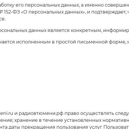
аботку его персональных данных, а именно совершени
 № 152-ФЗ «О персональных данных», и подтверждает, ч
се.
ерсональных данных является конкретным, информи
нается исполненным в простой письменной форме, 
meni.ru и радиовтюмени.рф право осуществлять след
ение; хранение в течение установленных норматив
мента даты прекращения пользования услуг Пользова